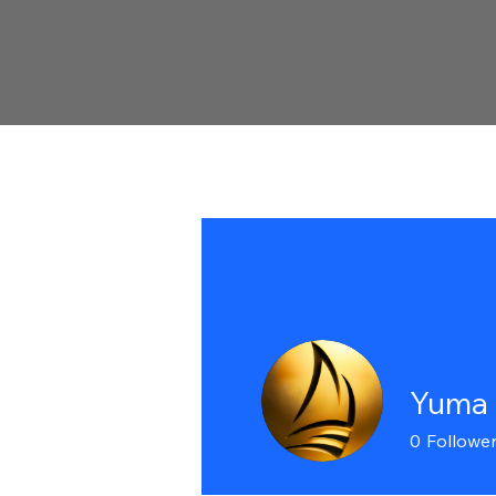
Yuma
0
Followe