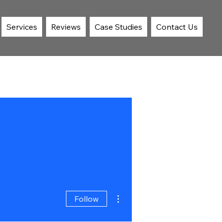
Services
Reviews
Case Studies
Contact Us
More actions
Follow