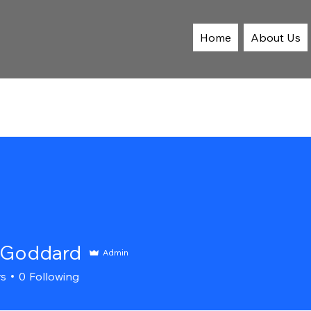
Home
About Us
 Goddard
Admin
rs
0
Following