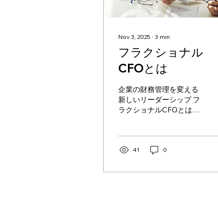
Nov 3, 2025
∙
3
min
フラクショナル
CFOとは
企業の財務管理を変える
新しいリーダーシップ フ
ラクショナルCFOとは何
か フラクショナルCFOと
は、企業の ( 最高)財務責
任者 （CFO）としての専
門知識や経験を パートタ
41
0
イム または プロジェクト
単位 で提供するプロフェ
ッショナルです。 企業は
必要なときに、必要な範
囲だけ支援を受けること
ができます。このブログ