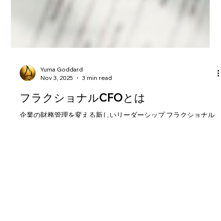
Yuma Goddard
Nov 3, 2025
3 min read
フラクショナルCFOとは
企業の財務管理を変える新しいリーダーシップ フラクショナル
CFOとは何か フラクショナルCFOとは、企業の ( 最高)財務責任
者 （CFO）としての専門知識や経験を パートタイム または プ
ロジェクト単位 で提供するプロフェッショナルです。 企業は必
要なときに、必要な範囲だけ支援を受けることができます。こ
のブログで、簡単に、フラクショナルCFOがどうやってビジネ
ス業界の中で活躍できるのかを説明します。 主な業務内容 財務
分析や予測の作成 予算管理や キャッシュフロー の最適化 金調
達や投資家向け資料の作成 経営戦略やリスクマネジメントのサ